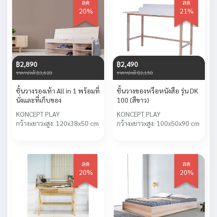
ลด
ลด
20%
21%
฿2,890
฿2,490
ราคาปกติ ฿3,620
ราคาปกติ ฿3,150
ชั้นวางรองเท้า All in 1 พร้อมที่
ชั้นวางของหรือหนังสือ รุ่น DK
นั่งและที่เก็บของ
100 (สีขาว)
KONCEPT PLAY
KONCEPT PLAY
กว้างxยาวxสูง: 120x38x50 cm
กว้างxยาวxสูง: 100x50x90 cm
ลด
ลด
20%
20%