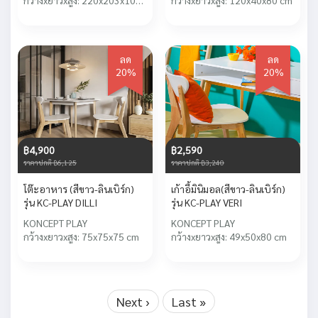
กว้างxยาวxสูง: 220x203x10
กว้างxยาวxสูง: 120x40x80 cm
cm
ลด
ลด
20%
20%
฿4,900
฿2,590
ราคาปกติ ฿6,125
ราคาปกติ ฿3,240
โต๊ะอาหาร (สีขาว-ลินเบิร์ก)
เก้าอี้มินิมอล(สีขาว-ลินเบิร์ก)
รุ่น KC-PLAY DILLI
รุ่น KC-PLAY VERI
KONCEPT PLAY
KONCEPT PLAY
กว้างxยาวxสูง: 75x75x75 cm
กว้างxยาวxสูง: 49x50x80 cm
Next ›
Last »