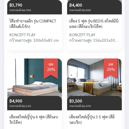
฿3,790
฿4,400
ราคาปกติ ฿4,750
ราคาปกติ ฿5,500
โต๊ะทำงานเล็ก รุ่น COMPACT
เตียง 5 ฟุต รุ่น BEDIS สไตล์มินิ
(สีลินด์เบิร์ก)
มอล (สีลินเบริกโอ๊ค)
KONCEPT PLAY
KONCEPT PLAY
กว้างxยาวxสูง: 100x55x83 cm
กว้างxยาวxสูง: 156x203x30
cm
ลด
ลด
20%
20%
฿4,900
฿3,500
ราคาปกติ ฿6,125
ราคาปกติ ฿4,375
เตียงสไตล์ญี่ปุ่น 6 ฟุต (สีลินเบ
เตียงสไตล์ญี่ปุ่น 3.5 ฟุต (สีลิ
ริกโอ๊ค)
นเบริก)