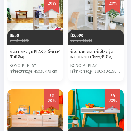
20%
20%
฿550
฿2,090
ราคาปกติ ฿690
ราคาปกติ ฿2,620
ชั้นวางของ รุ่น PEAK-S (สีขาว/
ชั้นวางของแบบชั้นโล่ง รุ่น
สีไม้โอ๊ค)
MODERNO (สีขาว/สีโอ๊ค)
KONCEPT PLAY
KONCEPT PLAY
กว้างxยาวxสูง: 45x30x90 cm
กว้างxยาวxสูง: 100x30x150
cm
ลด
ลด
20%
20%