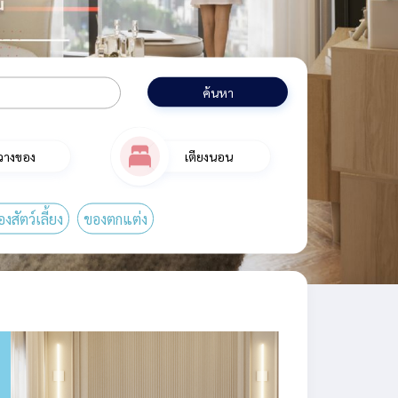
ค้นหา
นวางของ
เตียงนอน
องสัตว์เลี้ยง
ของตกแต่ง