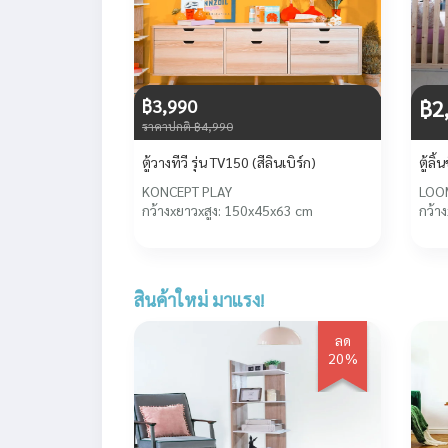
฿3,990
฿2
ราคาปกติ ฿4,990
ตู้วางทีวี รุ่น TV150 (สีลินเบิร์ก)
ตู้ลิ
KONCEPT PLAY
LOO
กว้างxยาวxสูง: 150x45x63 cm
กว้า
สินค้าใหม่ มาแรง!
ลด
20%