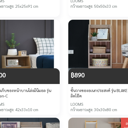
MS
LOOMS
งxยาวxสูง: 25x25x91 cm
กว้างxยาวxสูง: 50x50x33 cm
00
฿890
งเก็บของหน้าบานโล่งมินิมอล รุ่น
ชั้นวางของอเนกประสงค์ รุ่น BLAKE 
en-C
ลิดโอ๊ค
MS
LOOMS
งxยาวxสูง: 42x33x10 cm
กว้างxยาวxสูง: 30x30x80 cm
ล