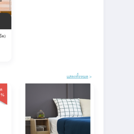
อ๊ค)
แสดงทั้งหมด
>
ด
0%