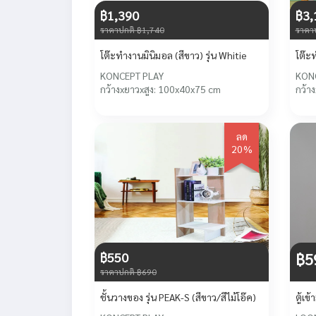
฿1,390
฿3,
ราคาปกติ ฿1,740
ราคา
โต๊ะทำงานมินิมอล (สีขาว) รุ่น Whitie
โต๊ะท
KONCEPT PLAY
KON
กว้างxยาวxสูง: 100x40x75 cm
กว้า
ลด
20%
฿550
฿5
ราคาปกติ ฿690
ชั้นวางของ รุ่น PEAK-S (สีขาว/สีไม้โอ๊ค)
ตู้เข