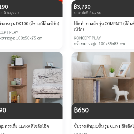
190
฿3,790
ปกติ ฿3,990
ราคาปกติ ฿4,750
ำงาน รุ่น DK100 (สีขาว/สีลินเบิร์ก)
โต๊ะทำงานเล็ก รุ่น COMPACT (สีลินด
เบิร์ก)
CEPT PLAY
งxยาวxสูง: 100x50x75 cm
KONCEPT PLAY
กว้างxยาวxสูง: 100x55x83 cm
90
฿650
้ามุมทรงเตี้ย CLARA สีโซลิดโอ๊ค
ชั้นวางเข้ามุม1ชั้น รุ่น CLINT สีโซลิด