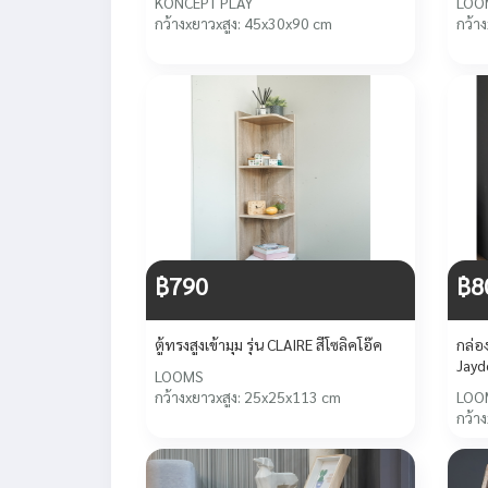
KONCEPT PLAY
LOO
กว้างxยาวxสูง: 45x30x90 cm
กว้า
฿790
฿8
ตู้ทรงสูงเข้ามุม รุ่น CLAIRE สีโซลิคโอ๊ค
กล่อ
Jayd
LOOMS
กว้างxยาวxสูง: 25x25x113 cm
LOO
กว้า