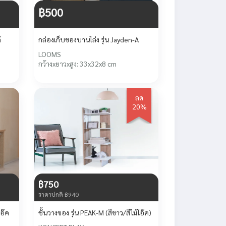
฿500
์
กล่องเก็บของบานโล่ง รุ่น Jayden-A
LOOMS
กว้างxยาวxสูง: 33x32x8 cm
ลด
20%
฿750
ราคาปกติ ฿940
โอ๊ค
ชั้นวางของ รุ่น PEAK-M (สีขาว/สีไม้โอ๊ค)