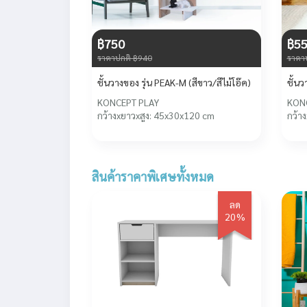
฿750
฿5
ราคาปกติ ฿940
ราคา
ชั้นวางของ รุ่น PEAK-M (สีขาว/สีไม้โอ๊ค)
KONCEPT PLAY
KON
กว้างxยาวxสูง: 45x30x120 cm
กว้า
สินค้าราคาพิเศษทั้งหมด
ลด
20%