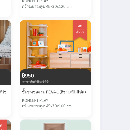
KONCEPT PLAY
กว้างxยาวxสูง: 45x30x120 cm
ลด
20%
฿950
ราคาปกติ ฿1,190
สีโซ
ชั้นวางของ รุ่น PEAK-L (สีขาว/สีไม้โอ๊ค)
KONCEPT PLAY
กว้างxยาวxสูง: 45x30x160 cm
ด