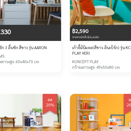
,330
฿2,590
ราคาปกติ ฿3,240
้นชัก 3 ลิ้นชัก สีขาว รุ่น AARON
เก้าอี้มินิมอล(สีขาว-ลินเบิร์ก) รุ่น KC
PLAY VERI
MS
งxยาวxสูง: 60x40x70 cm
KONCEPT PLAY
กว้างxยาวxสูง: 49x50x80 cm
ลด
ล
20%
2