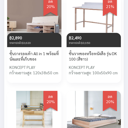
ลด
ลด
20%
21%
฿2,890
฿2,490
ราคาปกติ ฿3,620
ราคาปกติ ฿3,150
ชั้นวางรองเท้า All in 1 พร้อมที่
ชั้นวางของหรือหนังสือ รุ่น DK
นั่งและที่เก็บของ
100 (สีขาว)
KONCEPT PLAY
KONCEPT PLAY
กว้างxยาวxสูง: 120x38x50 cm
กว้างxยาวxสูง: 100x50x90 cm
ลด
ลด
20%
20%