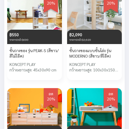
20%
20%
฿550
฿2,090
ราคาปกติ ฿690
ราคาปกติ ฿2,620
ชั้นวางของ รุ่น PEAK-S (สีขาว/
ชั้นวางของแบบชั้นโล่ง รุ่น
สีไม้โอ๊ค)
MODERNO (สีขาว/สีโอ๊ค)
KONCEPT PLAY
KONCEPT PLAY
กว้างxยาวxสูง: 45x30x90 cm
กว้างxยาวxสูง: 100x30x150
cm
ลด
ลด
20%
20%