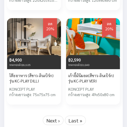
กว้างxยาวxสูง: 220x203x10
กว้างxยาวxสูง: 120x40x80 cm
cm
ลด
ลด
20%
20%
฿4,900
฿2,590
ราคาปกติ ฿6,125
ราคาปกติ ฿3,240
โต๊ะอาหาร (สีขาว-ลินเบิร์ก)
เก้าอี้มินิมอล(สีขาว-ลินเบิร์ก)
รุ่น KC-PLAY DILLI
รุ่น KC-PLAY VERI
KONCEPT PLAY
KONCEPT PLAY
กว้างxยาวxสูง: 75x75x75 cm
กว้างxยาวxสูง: 49x50x80 cm
Next ›
Last »