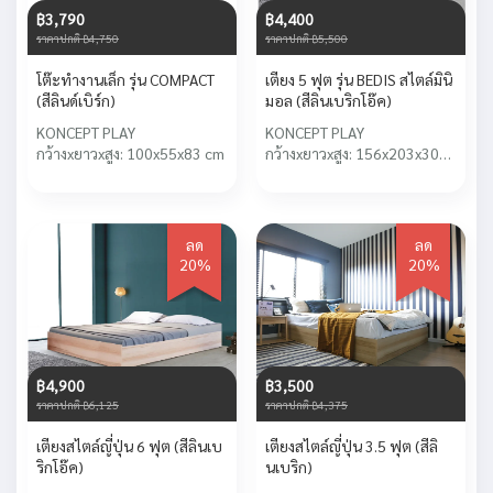
฿3,790
฿4,400
ราคาปกติ ฿4,750
ราคาปกติ ฿5,500
โต๊ะทำงานเล็ก รุ่น COMPACT
เตียง 5 ฟุต รุ่น BEDIS สไตล์มินิ
(สีลินด์เบิร์ก)
มอล (สีลินเบริกโอ๊ค)
KONCEPT PLAY
KONCEPT PLAY
กว้างxยาวxสูง: 100x55x83 cm
กว้างxยาวxสูง: 156x203x30
cm
ลด
ลด
20%
20%
฿4,900
฿3,500
ราคาปกติ ฿6,125
ราคาปกติ ฿4,375
เตียงสไตล์ญี่ปุ่น 6 ฟุต (สีลินเบ
เตียงสไตล์ญี่ปุ่น 3.5 ฟุต (สีลิ
ริกโอ๊ค)
นเบริก)