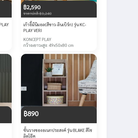
฿2,590
ราคาปกติ ฿3,240
-PLAY
เก้าอี้มินิมอล(สีขาว-ลินเบิร์ก) รุ่น KC-
PLAY VERI
KONCEPT PLAY
กว้างxยาวxสูง: 49x50x80 cm
฿890
ชั้นวางของอเนกประสงค์ รุ่น BLAKE สีโซ
ลิดโอ๊ค