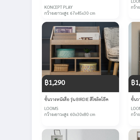
LOO
KONCEPT PLAY
กว้า
กว้างxยาวxสูง: 67x45x30 cm
฿1,290
฿1
ชั้นวางหนังสือ รุ่น BIRDIE สีโซลิดโอ๊ค
ชั้นว
LOOMS
LOO
กว้างxยาวxสูง: 60x30x80 cm
กว้า