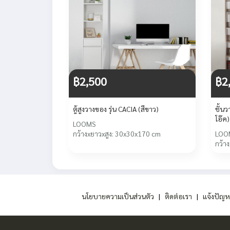
฿2,500
฿2
ตู้สูงวางของ รุ่น CACIA (สีขาว)
ชั้นว
โอ๊ค)
LOOMS
กว้างxยาวxสูง: 30x30x170 cm
LOO
กว้า
นโยบายความเป็นส่วนตัว
|
ติดต่อเรา
|
แจ้งปัญห