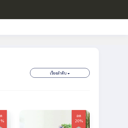
เรียงลำดับ
ด
ลด
0%
20%