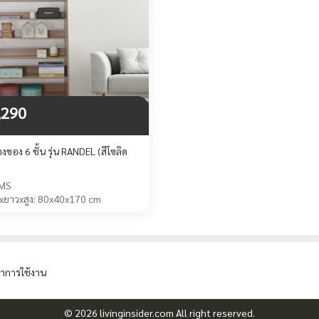
,290
างของ 6 ชั้น รุ่น RANDEL (สีโซลิด
MS
งxยาวxสูง: 80x40x170 cm
าการใช้งาน
© 2026 livinginsider.com All right reserved.