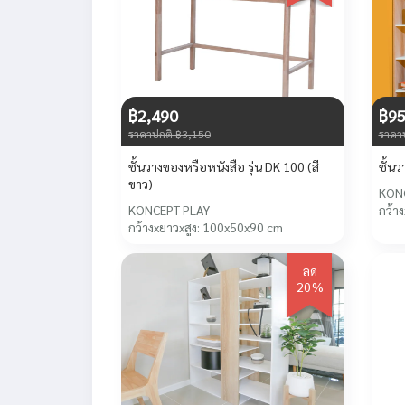
฿2,490
฿9
ราคาปกติ ฿3,150
ราคา
ชั้นวางของหรือหนังสือ รุ่น DK 100 (สี
ชั้นว
ขาว)
KON
KONCEPT PLAY
กว้า
กว้างxยาวxสูง: 100x50x90 cm
ลด
20%