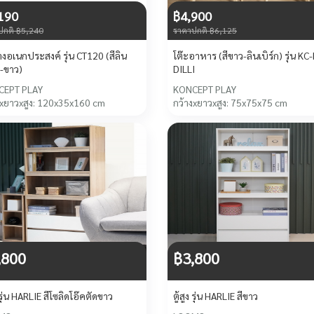
190
฿4,900
ปกติ ฿5,240
ราคาปกติ ฿6,125
างอเนกประสงค์ รุ่น CT120 (สีลิน
โต๊ะอาหาร (สีขาว-ลินเบิร์ก) รุ่น KC
ก-ขาว)
DILLI
CEPT PLAY
KONCEPT PLAY
งxยาวxสูง: 120x35x160 cm
กว้างxยาวxสูง: 75x75x75 cm
,800
฿3,800
ง รุ่น HARLIE สีโซลิดโอ๊คตัดขาว
ตู้สูง รุ่น HARLIE สีขาว