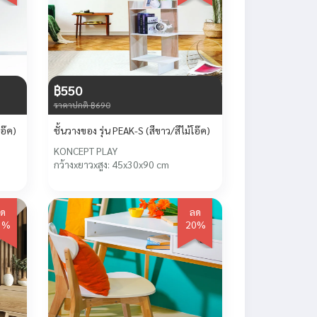
฿550
ราคาปกติ ฿690
/สีไม้โอ๊ค)
ชั้นวางของ รุ่น PEAK-S (สีขาว/สีไม้โอ๊ค)
KONCEPT PLAY
กว้างxยาวxสูง: 45x30x90 cm
ด
ลด
0%
20%