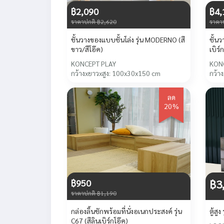
฿2,090
฿4,
ราคาปกติ ฿2,620
ราคา
ชั้นวางของแบบชั้นโล่ง รุ่น MODERNO (สี
ชั้นว
ขาว/สีโอ๊ค)
เบิร์
KONCEPT PLAY
KON
กว้างxยาวxสูง: 100x30x150 cm
กว้า
ลด
20%
฿950
฿3
ราคาปกติ ฿1,190
กล่องลิ้นชักพร้อมที่นั่งอเนกประสงค์ รุ่น
ตู้สู
C67 (สีลินเบิร์กโอ๊ค)