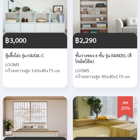
฿3,000
฿2,290
ตู้เตี้ยโล่ง รุ่น HAIDA-C
ชั้นวางของ 6 ชั้น รุ่น RANDEL (สี
โซลิดโอ๊ค)
LOOMS
กว้างxยาวxสูง: 160x40x75 cm
LOOMS
กว้างxยาวxสูง: 80x40x170 cm
ลด
20%