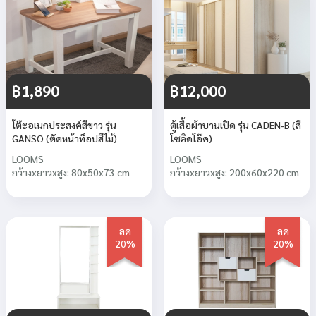
฿1,890
฿12,000
โต๊ะอเนกประสงค์สีขาว รุ่น
ตู้เสื้อผ้าบานเปิด รุ่น CADEN-B (สี
GANSO (ตัดหน้าท็อปสีไม้)
โซลิดโอ๊ค)
LOOMS
LOOMS
กว้างxยาวxสูง: 80x50x73 cm
กว้างxยาวxสูง: 200x60x220 cm
ลด
ลด
20%
20%