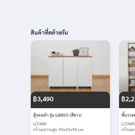
สินค้าที่คล้ายกัน
฿3,490
฿2,2
ตู้รองเท้า รุ่น GANSO (สีขาว)
ชั้นวางข
LOOMS
LOOMS
กว้างxยาวxสูง: 90x35x90 cm
กว้างxย