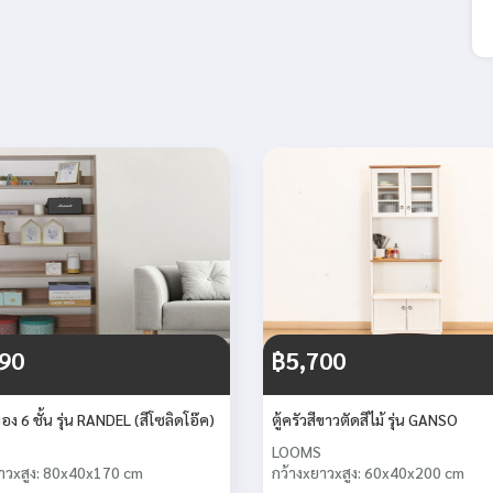
90
฿5,700
อง 6 ชั้น รุ่น RANDEL (สีโซลิดโอ๊ค)
ตู้ครัวสีขาวตัดสีไม้ รุ่น GANSO
LOOMS
าวxสูง: 80x40x170 cm
กว้างxยาวxสูง: 60x40x200 cm