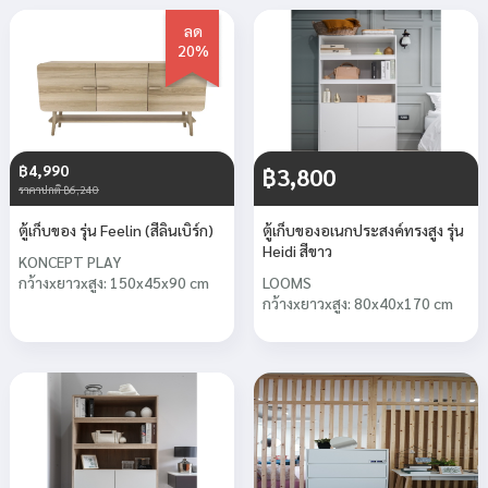
ลด
20%
฿4,990
฿3,800
ราคาปกติ ฿6,240
ตู้เก็บของ รุ่น Feelin (สีลินเบิร์ก)
ตู้เก็บของอเนกประสงค์ทรงสูง รุ่น
Heidi สีขาว
KONCEPT PLAY
กว้างxยาวxสูง: 150x45x90 cm
LOOMS
กว้างxยาวxสูง: 80x40x170 cm