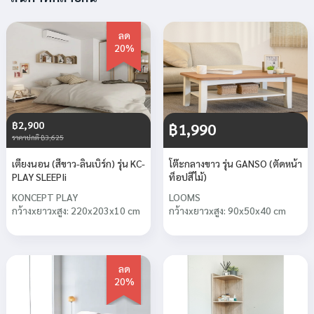
ลด
20%
฿2,900
฿1,990
ราคาปกติ ฿3,625
เตียงนอน (สีขาว-ลินเบิร์ก) รุ่น KC-
โต๊ะกลางขาว รุ่น GANSO (ตัดหน้า
PLAY SLEEPIi
ท็อปสีไม้)
KONCEPT PLAY
LOOMS
กว้างxยาวxสูง: 220x203x10 cm
กว้างxยาวxสูง: 90x50x40 cm
ลด
20%