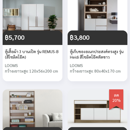
฿5,700
฿3,800
ตู้เสื้อผ้า 3 บานเปิด รุ่น REMUS-B
ตู้เก็บของอเนกประสงค์ทรงสูง รุ่น
(สีโซลิดโอ๊ค)
Heidi สีโซลิคโอ๊คตัดขาว
LOOMS
LOOMS
กว้างxยาวxสูง: 120x56x200 cm
กว้างxยาวxสูง: 80x40x170 cm
ลด
20%