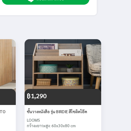
฿1,290
YOTO
ชั้นวางหนังสือ รุ่น BIRDIE สีโซลิดโอ๊ค
LOOMS
กว้างxยาวxสูง: 60x30x80 cm