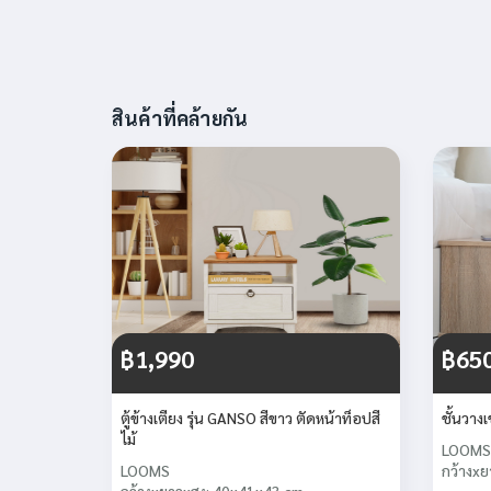
สินค้าที่คล้ายกัน
฿1,990
฿65
ตู้ข้างเตียง รุ่น GANSO สีขาว ตัดหน้าท็อปสี
ชั้นวางเ
ไม้
LOOMS
LOOMS
กว้างxย