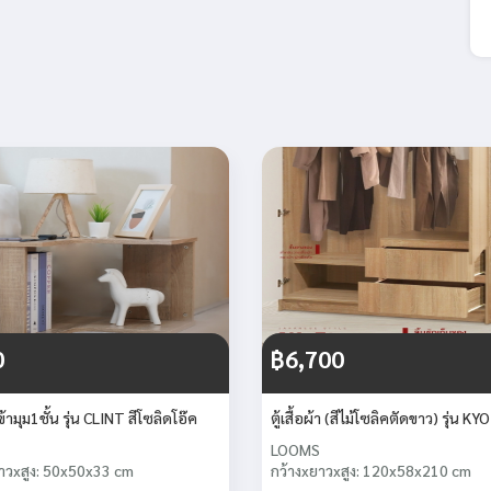
0
฿6,700
ข้ามุม1ชั้น รุ่น CLINT สีโซลิดโอ๊ค
ตู้เสื้อผ้า (สีไม้โซลิคตัดขาว) รุ่น K
LOOMS
าวxสูง: 50x50x33 cm
กว้างxยาวxสูง: 120x58x210 cm