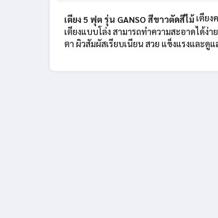
เตียง
เตียง 5 ฟุต รุ่น GANSO สีขาวตัดสีไม้
เตียงแบบโล่ง สามารถทำความสะอาดได้ง่าย 
ตา ผิวสัมผัสเรียบเนียน สวย แข็งแรงและดูแ