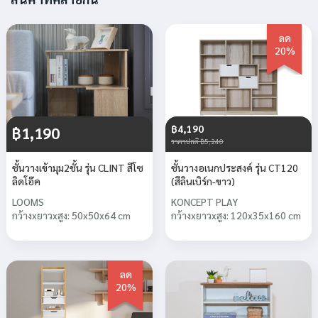
ลด
20%
฿4,190
฿1,190
ราคาปกติ ฿5,240
ชั้นวางเข้ามุม2ชั้น รุ่น CLINT สีโซ
ชั้นวางอเนกประสงค์ รุ่น CT120
ลิดโอ๊ค
(สีลินเบิร์ก-ขาว)
LOOMS
KONCEPT PLAY
กว้างxยาวxสูง: 50x50x64 cm
กว้างxยาวxสูง: 120x35x160 cm
ลด
20%